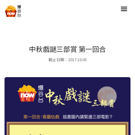
搜尋
全部類型
劇情
中秋戲謎三部賞 第一回合
喜劇
動作
截止日期：2017.10.05
愛情
歷險
驚慄
恐怖
科幻
奇幻
動畫
家庭
寫實紀錄
罪案
歌舞
成人
運動
特別/特輯