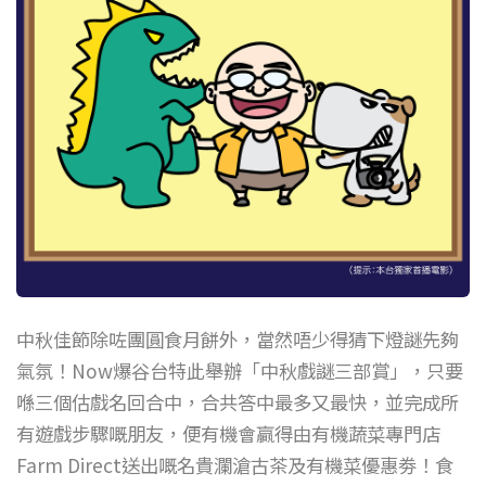
短片
一般
其他
中秋佳節除咗團圓食月餅外，當然唔少得猜下燈謎先夠
氣氛！Now爆谷台特此舉辦「中秋戲謎三部賞」，只要
喺三個估戲名回合中，合共答中最多又最快，並完成所
有遊戲步驟嘅朋友，便有機會贏得由有機蔬菜專門店
Farm Direct送出嘅名貴瀾滄古茶及有機菜優惠劵！食