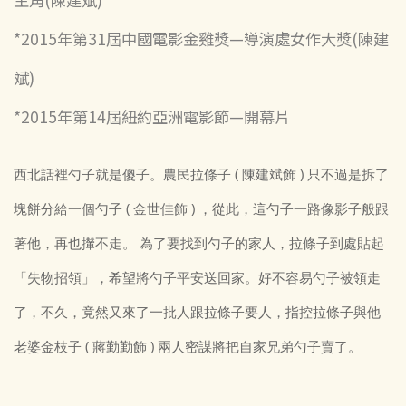
*2015年第31屆中國電影金雞獎—導演處女作大獎(陳建
斌)
*2015年第14屆紐約亞洲電影節—開幕片
西北話裡勺子就是傻子。農民拉條子 ( 陳建斌飾 ) 只不過是拆了
塊餅分給一個勺子 ( 金世佳飾 ) ，從此，這勺子一路像影子般跟
著他，再也攆不走。 為了要找到勺子的家人，拉條子到處貼起
「失物招領」，希望將勺子平安送回家。好不容易勺子被領走
了，不久，竟然又來了一批人跟拉條子要人，指控拉條子與他
老婆金枝子 ( 蔣勤勤飾 ) 兩人密謀將把自家兄弟勺子賣了。