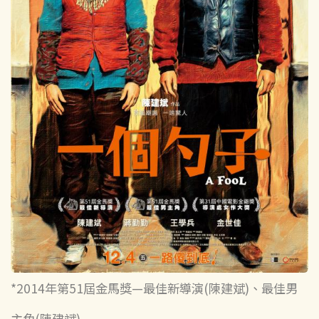
*2014年第51屆金馬獎—最佳新導演(陳建斌)、最佳男
主角(陳建斌)