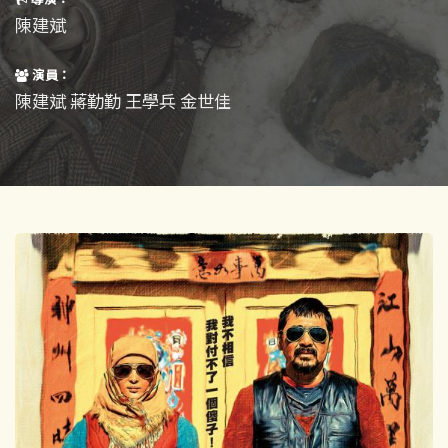
短片
一般
陳建斌
其他
演員：
陳建斌 蔣勤勤 王學兵 金世佳