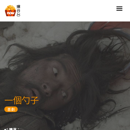
搜尋
全部類型
劇情
喜劇
動作
愛情
歷險
驚慄
恐怖
科幻
奇幻
動畫
家庭
一個勺子
寫實紀錄
罪案
喜劇
歌舞
成人
運動
特別/特輯
導演：