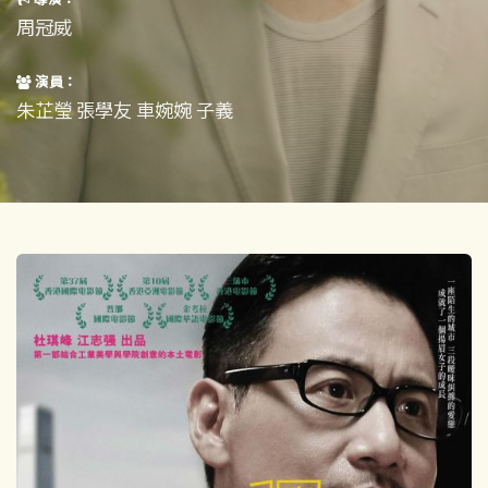
短片
一般
周冠威
其他
演員：
朱芷瑩 張學友 車婉婉 子義