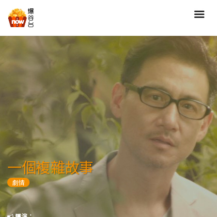
搜尋
全部類型
劇情
喜劇
動作
愛情
歷險
驚慄
恐怖
科幻
奇幻
動畫
家庭
一個複雜故事
寫實紀錄
罪案
劇情
歌舞
成人
運動
特別/特輯
導演：