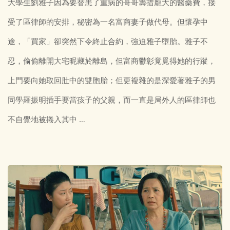
大學生劉雅子因為要替患了重病的哥哥籌措龐大的醫藥費，接
受了區律師的安排，秘密為一名富商妻子做代母。但懷孕中
途，「買家」卻突然下令終止合約，強迫雅子墮胎。雅子不
忍，偷偷離開大宅昵藏於離島，但富商鬱彰竟覓得她的行蹤，
上門要向她取回肚中的雙胞胎；但更複雜的是深愛著雅子的男
同學羅振明插手要當孩子的父親，而一直是局外人的區律師也
不自覺地被捲入其中 …