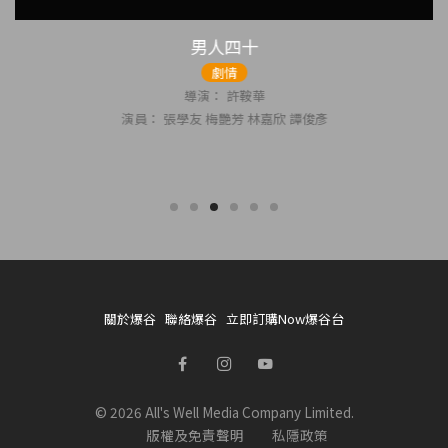
男人四十
劇情
導演： 許鞍華
演員： 張學友 梅艷芳 林嘉欣 譚俊彥
關於爆谷
聯絡爆谷
立即訂購Now爆谷台
© 2026 All's Well Media Company Limited.
版權及免責聲明
私隱政策