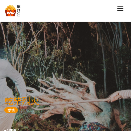
搜尋
全部類型
劇情
喜劇
動作
愛情
歷險
驚慄
恐怖
科幻
奇幻
動畫
家庭
乾柴烈火
寫實紀錄
罪案
愛情
歌舞
成人
運動
特別/特輯
導演：