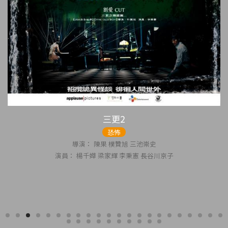
使徒行者
動作
罪案
導演： 文偉鴻
演員： 張家輝 古天樂 吳鎮宇 佘詩曼 許紹雄