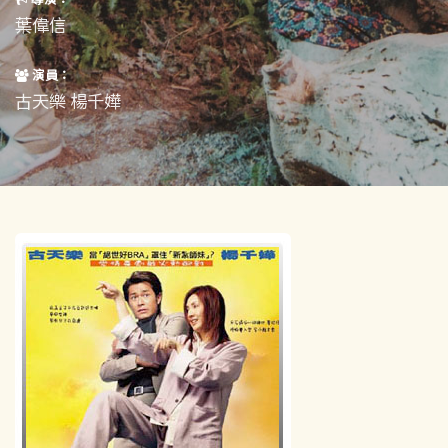
短片
一般
葉偉信
其他
演員：
古天樂 楊千嬅