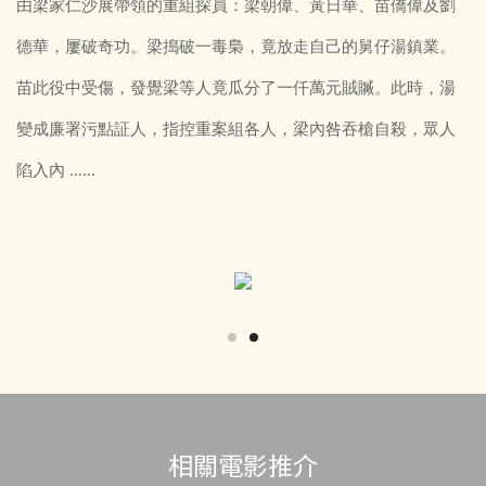
由梁家仁沙展帶領的重組探員：梁朝偉、黃日華、苗僑偉及劉
德華，屢破奇功。梁搗破一毒梟，竟放走自己的舅仔湯鎮業。
苗此役中受傷，發覺梁等人竟瓜分了一仟萬元賊贓。此時，湯
變成廉署污點証人，指控重案組各人，梁內咎吞槍自殺，眾人
陷入內 ……
相關電影推介