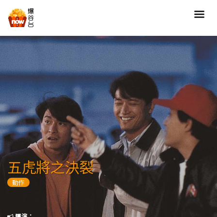
搜尋
全部類型
劇情
喜劇
動作
愛情
歷險
驚慄
恐怖
科幻
奇幻
動畫
家庭
五虎將之決裂
寫實紀錄
罪案
動作
歌舞
成人
運動
特別/特輯
導演：