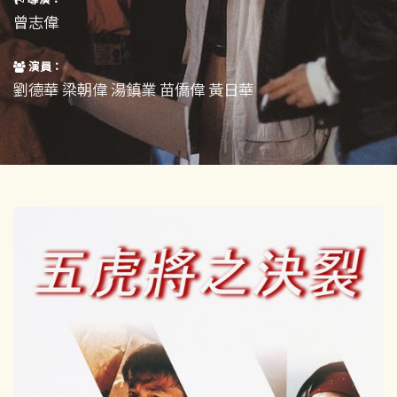
短片
一般
曾志偉
其他
演員：
劉德華 梁朝偉 湯鎮業 苗僑偉 黃日華