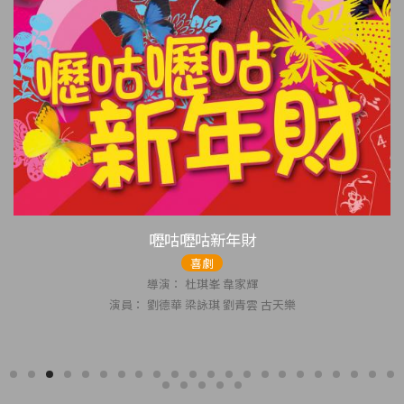
財
大隻佬
動作
家輝
導演： 杜琪峰 韋
青雲 古天樂
演員： 劉德華 張