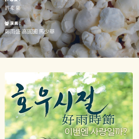
短片
一般
許秦豪
其他
演員：
鄭雨盛 高圓圓 馬少華