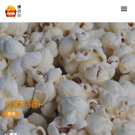
搜尋
全部類型
劇情
喜劇
動作
愛情
歷險
驚慄
恐怖
科幻
奇幻
動畫
家庭
好雨時節
寫實紀錄
罪案
愛情
歌舞
成人
運動
特別/特輯
導演：