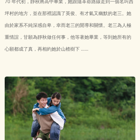
70 年代初，靜秋將高中畢業，她跟隨革命路線走到一個名叫西
坪村的地方，並在那裡認識了英俊、有才氣又幽默的老三。她
由於家系不純深感自卑，幸而老三的開導和關懷。老三為人極
重情誼，甘願為靜秋做任何事，他等著她畢業，等到她所有的
心願都成了真，再相約她於山楂樹下 ……