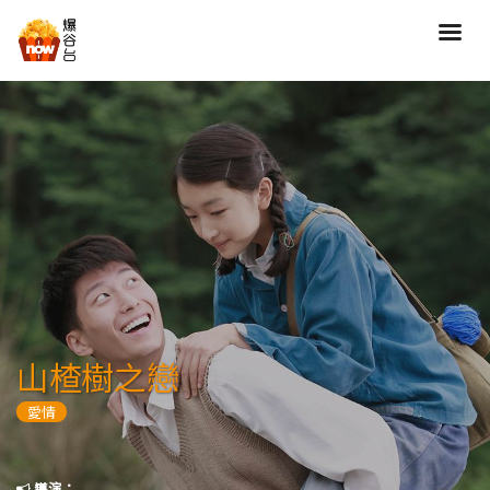
搜尋
全部類型
劇情
喜劇
動作
愛情
歷險
驚慄
恐怖
科幻
奇幻
動畫
家庭
山楂樹之戀
寫實紀錄
罪案
愛情
歌舞
成人
運動
特別/特輯
導演：