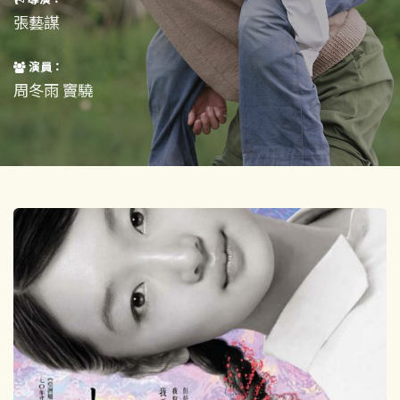
短片
一般
張藝謀
其他
演員：
周冬雨 竇驍