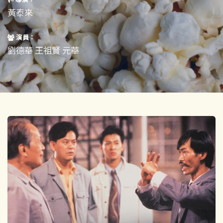
短片
一般
黃泰來
其他
演員：
劉德華 王祖賢 元華