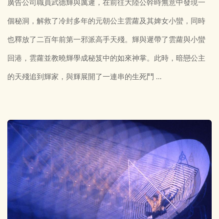
廣告公司職員武德輝與厲遲，在前往大陸公幹時無意中發現一
個秘洞，解救了冷封多年的元朝公主雲蘿及其婢女小蠻，同時
也釋放了二百年前第一邪派高手天殘。輝與遲帶了雲蘿與小蠻
回港，雲蘿並教曉輝學成秘笈中的如來神掌。此時，暗戀公主
的天殘追到輝家，與輝展開了一連串的生死鬥 …