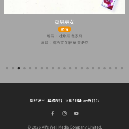
孤男寡女
愛情
： 杜琪峰 韋家輝
導
鄭秀文 劉德華 黃浩然
演員： 劉
關於爆谷
聯絡爆谷
立即訂購Now爆谷台
© 2026 All's Well Media Company Limited.