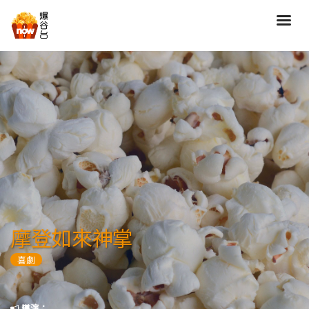
搜尋
全部類型
劇情
喜劇
動作
愛情
歷險
驚慄
恐怖
科幻
奇幻
動畫
家庭
摩登如來神掌
寫實紀錄
罪案
喜劇
歌舞
成人
運動
特別/特輯
導演：