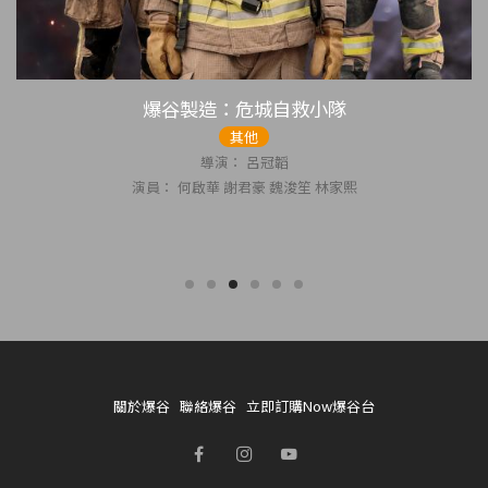
爆谷製造：危城自救小隊
其他
導演： 呂冠韜
演員： 何啟華 謝君豪 魏浚笙 林家熙
關於爆谷
聯絡爆谷
立即訂購Now爆谷台