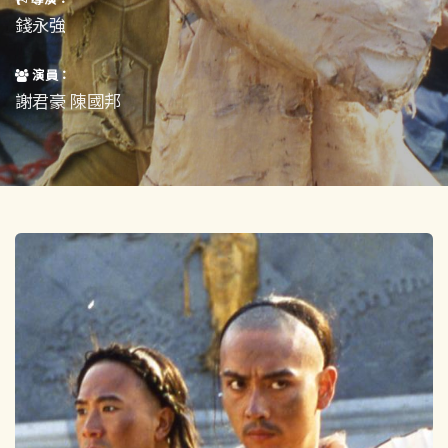
短片
一般
錢永強
其他
演員：
謝君豪 陳國邦