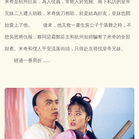
米奇是杭州巨富，為人仗義，常救人於危難。南下私訪的皇帝
兄妹二人遭人劫殺，米奇拔刀相助，於是結為好友，皇妹也開
始愛上了他。 後來，他又救一書生吳公子于落難之時，不
想吳恩將仇報，夥同惡霸鄭莊主和杭州知府騙奪了米奇的全部
財產。米奇和僕人平安流落街頭，只得赴京尋找皇帝兄妹。
經過一番周折 ……