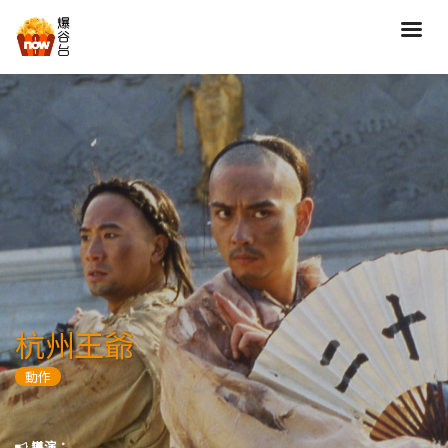
搜尋
全部類型
劇情
喜劇
動作
愛情
歷險
驚慄
恐怖
科幻
奇幻
動畫
家庭
杭州王爺
寫實紀錄
罪案
動作
歌舞
成人
運動
特別/特輯
導演：