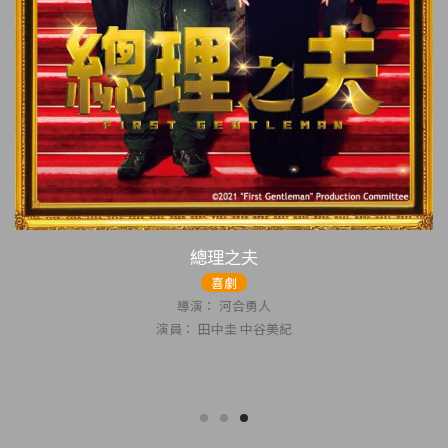
總理之夫
喜劇
導演： 河合勇人
演員： 田中圭 中谷美紀