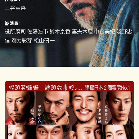
短片
一般
三谷幸喜
其他
演員：
役所廣司 佐藤浩市 鈴木京香 妻夫木聰 中谷美紀 淺野忠
信 剛力彩芽 松山研一