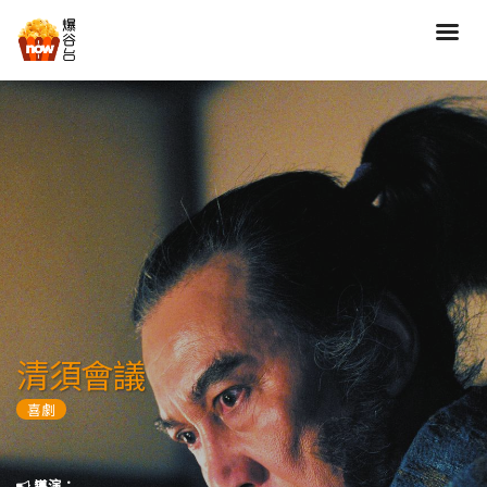
搜尋
全部類型
劇情
喜劇
動作
愛情
歷險
驚慄
恐怖
科幻
奇幻
動畫
家庭
清須會議
寫實紀錄
罪案
喜劇
歌舞
成人
運動
特別/特輯
導演：