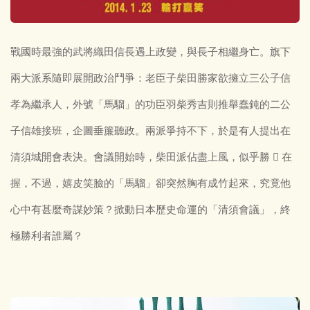
戰國時最強的武將織田信長遇上政變，與長子相繼身亡。旗下
兩大派系隨即展開政治鬥爭：老臣子柴田勝家欲擁立三公子信
孝為繼承人，外號「馬騮」的功臣羽柴秀吉則推舉蠢鈍的二公
子信雄接班，企圖垂簾聽政。兩派爭持不下，於是有人提出在
清須城開會表決。會議開始時，柴田派佔盡上風，似乎勝  在
握，不過，嬉皮笑臉的「馬騮」卻突然胸有成竹起來，究竟他
心中有甚麼奇謀妙策？掀動日本歷史命運的「清須會議」，終
極勝利者誰屬？