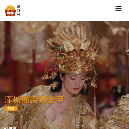
搜尋
全部類型
劇情
喜劇
動作
愛情
歷險
驚慄
恐怖
科幻
奇幻
動畫
家庭
滿城盡帶黃金甲
寫實紀錄
罪案
劇情
歌舞
成人
運動
特別/特輯
導演：