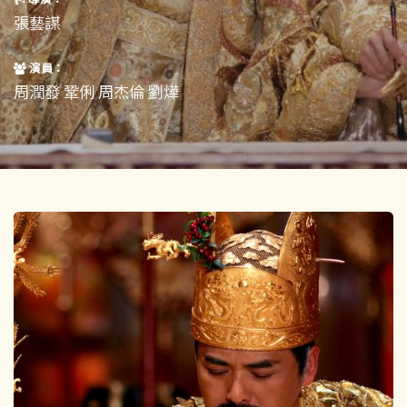
短片
一般
張藝謀
其他
演員：
周潤發 鞏俐 周杰倫 劉燁