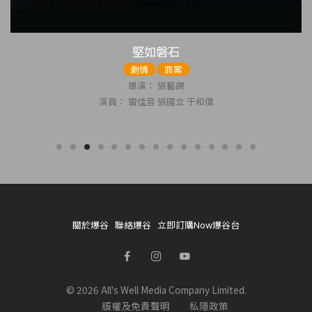
堅如磐石
劇情
罪案
導演： 張藝謀
演員： 雷佳音 張國立 于和偉
關於爆谷
聯絡爆谷
立即訂購Now爆谷台
© 2026 All's Well Media Company Limited.
版權及免責聲明
私隱政策