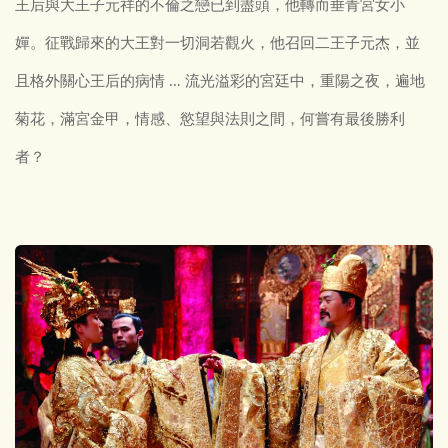
王后與大王子元祥的不倫之戀已到盡頭，他轉而垂青宮女小
嬋。征戰歸來的大王對一切洞若觀火，他召回二王子元杰，並
且格外關心王后的病情 … 流光溢彩的宮廷中，重陽之夜，遍地
菊花，滿宮金甲，情感、慾望與法則之間，何嘗有最後勝利
者？