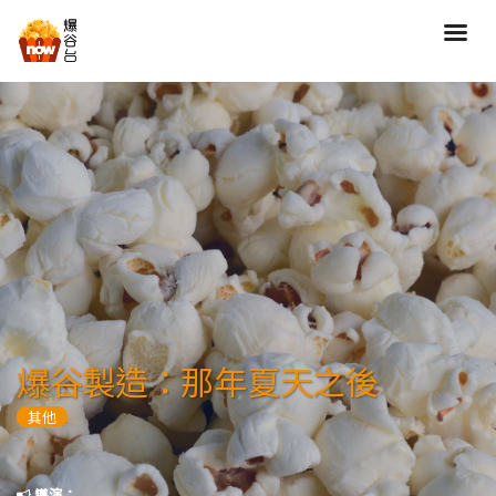
搜尋
全部類型
劇情
喜劇
動作
愛情
歷險
驚慄
恐怖
科幻
奇幻
動畫
家庭
爆谷製造：那年夏天之後
寫實紀錄
罪案
其他
歌舞
成人
運動
特別/特輯
導演：