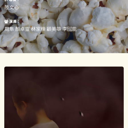
短片
一般
陸文心
其他
演員：
周隼 顏卓靈 林家棟 顧美華 李國能