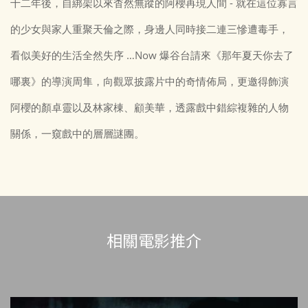
十二年後，自綁架以來杳然無蹤的阿櫻再現人間 - 就在這位寡言
的少女與家人重聚天倫之際，身邊人同時接二連三慘遭毒手，
看似美好的生活全然失序 …Now 爆谷台請來《那年夏天你去了
哪裏》的導演周隼，向觀眾披露片中的奇情佈局，更邀得飾演
阿櫻的顏卓靈以及林家棟、顧美華，透露戲中錯綜複雜的人物
關係，一窺戲中的層層謎團。
相關電影推介