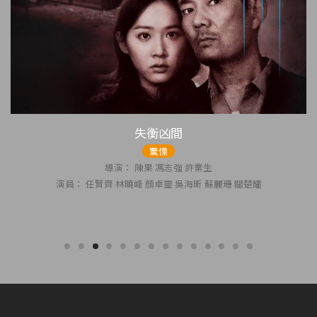
失衡凶間
驚慄
導演： 陳果 馮志強 許業生
演員： 任賢齊 林曉峰 顏卓靈 吳海昕 蘇麗珊 關楚耀