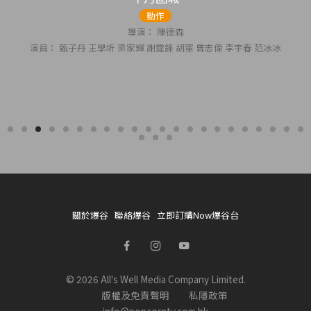
動作
導演： 陳德森
 甄子丹 王學圻 梁家輝 謝霆鋒 胡軍 曾志偉 李宇春 范冰冰
關於爆谷
聯絡爆谷
立即訂購Now爆谷台
© 2026 All's Well Media Company Limited.
版權及免責聲明
私隱政策