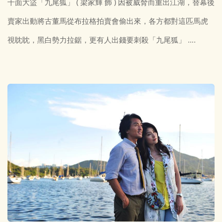
千面大盜「九尾狐」 ( 梁家輝 飾 ) 因被威脅而重出江湖，替幕後
賣家出動將古董馬從布拉格拍賣會偷出來，各方都對這匹馬虎
視眈眈，黑白勢力拉鋸，更有人出錢要刺殺「九尾狐」 ….