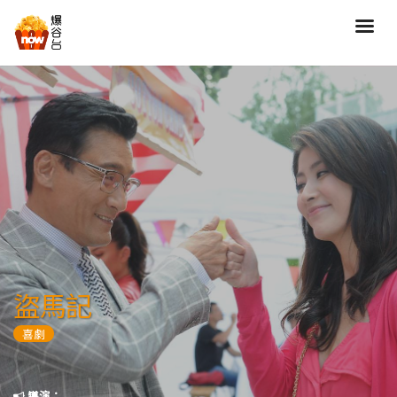
搜尋
全部類型
劇情
喜劇
動作
愛情
歷險
驚慄
恐怖
科幻
奇幻
動畫
家庭
盜馬記
寫實紀錄
罪案
喜劇
歌舞
成人
運動
特別/特輯
導演：