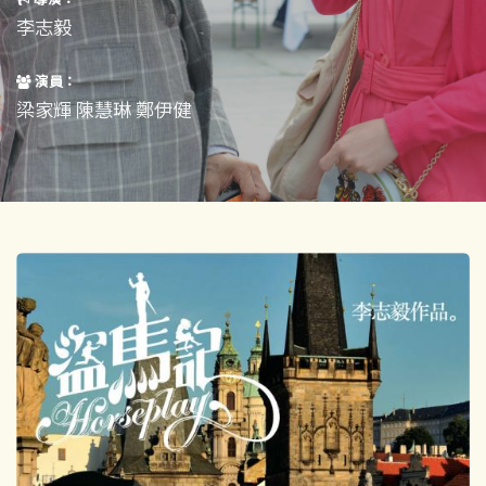
短片
一般
李志毅
其他
演員：
梁家輝 陳慧琳 鄭伊健