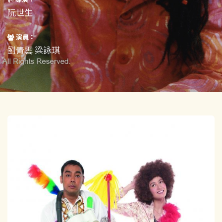
短片
一般
阮世生
其他
演員：
劉青雲 梁詠琪