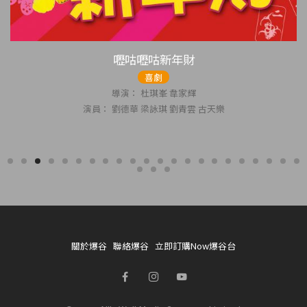
財
奪命金
劇情
家輝
導演： 杜琪峯
青雲 古天樂
演員： 劉青雲 任賢齊
關於爆谷
聯絡爆谷
立即訂購Now爆谷台