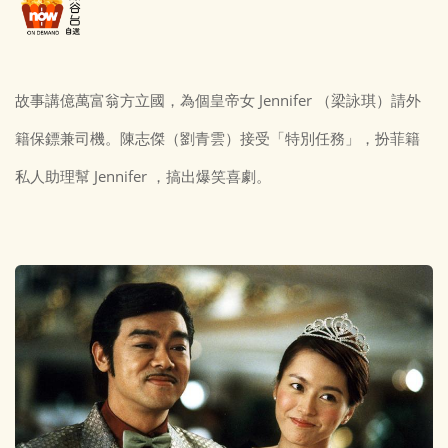
故事講億萬富翁方立國，為個皇帝女 Jennifer （梁詠琪）請外
籍保鏢兼司機。陳志傑（劉青雲）接受「特別任務」，扮菲籍
私人助理幫 Jennifer ，搞出爆笑喜劇。