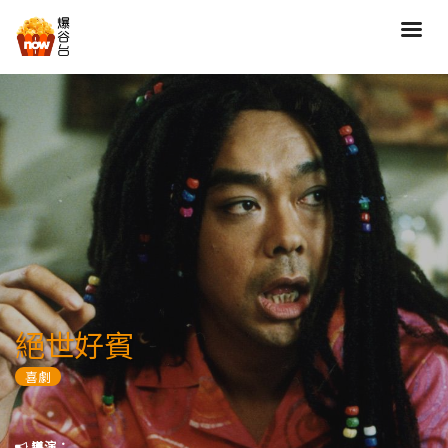
搜尋
全部類型
劇情
喜劇
動作
愛情
歷險
驚慄
恐怖
科幻
奇幻
動畫
家庭
絕世好賓
寫實紀錄
罪案
喜劇
歌舞
成人
運動
特別/特輯
導演：