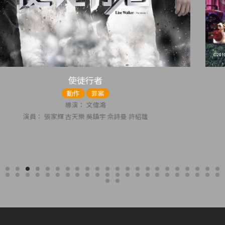
呆佬拜壽
喜劇
導演： 谷德昭
演員： 劉青雲 吳倩蓮 黃子華 林曉峰