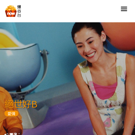
搜尋
全部類型
劇情
喜劇
動作
愛情
歷險
驚慄
恐怖
科幻
奇幻
動畫
家庭
絕世好B
寫實紀錄
罪案
愛情
歌舞
成人
運動
特別/特輯
導演：