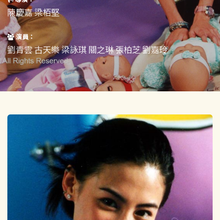
短片
一般
陳慶嘉 梁栢堅
其他
演員：
劉青雲 古天樂 梁詠琪 關之琳 張柏芝 劉嘉玲