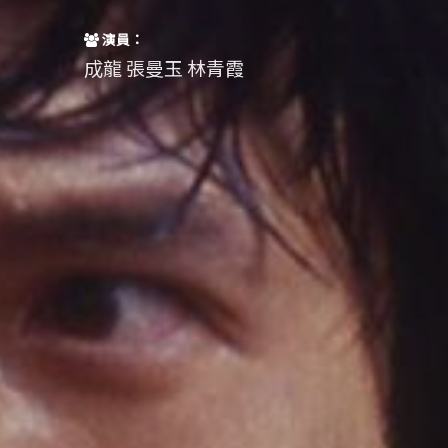
演員：
成龍 張曼玉 林青霞