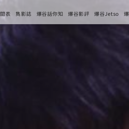
時間表
雋影誌
爆谷話你知
爆谷影評
爆谷Jetso
劇情
喜劇
動作
驚慄
恐怖
科幻
家庭
寫實紀錄
罪案
運動
特別/特輯
短片