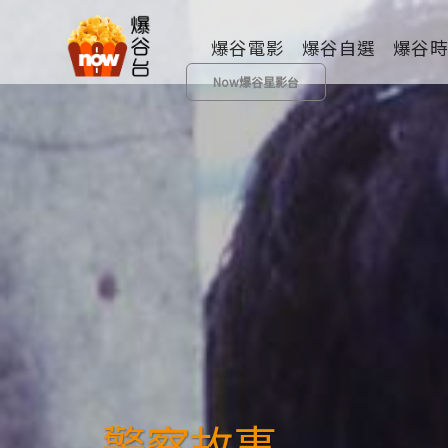
爆谷電影
爆谷自選
爆谷
Now爆谷星影台
全部類型
歷險
動畫
成人
其他
警察故事