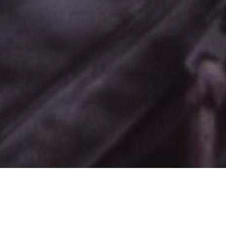
頭。上司安排朱滔的秘書莎蓮娜作為控方證人，