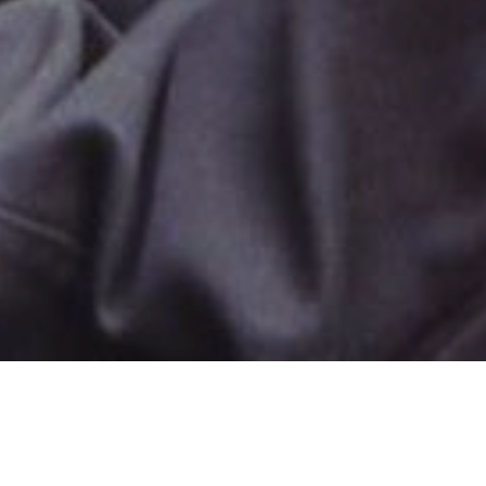
警官陳家駒在警方一次圍剿毒梟朱滔的行動中出盡鋒