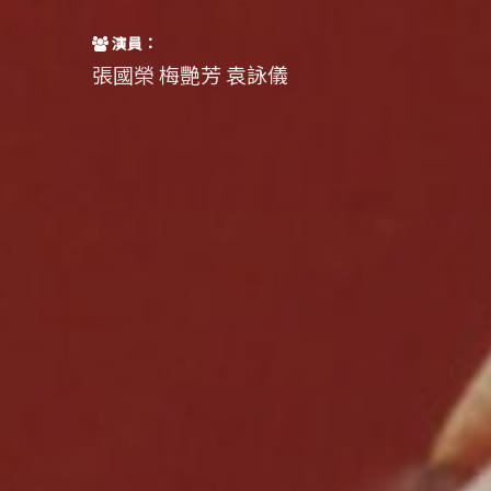
演員：
張國榮 梅艷芳 袁詠儀