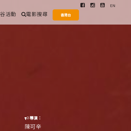
EN
爆谷活動
電影搜尋
香港台
搜尋
愛情
奇幻
歌舞
一般
導演：
陳可辛