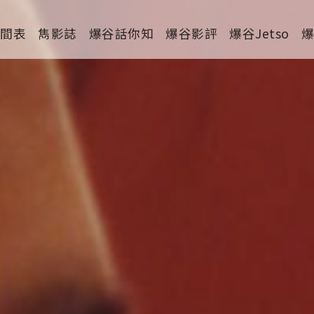
時間表
雋影誌
爆谷話你知
爆谷影評
爆谷Jetso
劇情
喜劇
動作
驚慄
恐怖
科幻
家庭
寫實紀錄
罪案
運動
特別/特輯
短片