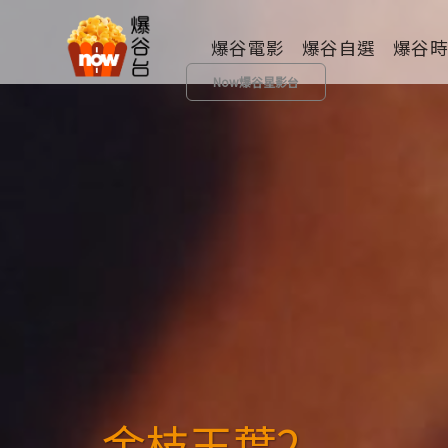
爆谷電影
爆谷自選
爆谷
Now爆谷星影台
全部類型
歷險
動畫
成人
其他
金枝玉葉2