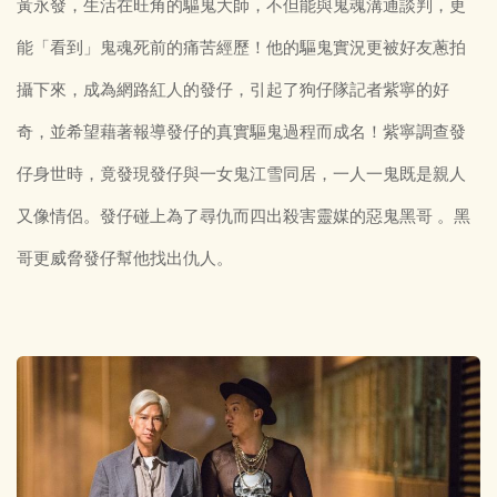
黃永發，生活在旺角的驅鬼大師，不但能與鬼魂溝通談判，更
能「看到」鬼魂死前的痛苦經歷！他的驅鬼實況更被好友蔥拍
攝下來，成為網路紅人的發仔，引起了狗仔隊記者紫寧的好
奇，並希望藉著報導發仔的真實驅鬼過程而成名！紫寧調查發
仔身世時，竟發現發仔與一女鬼江雪同居，一人一鬼既是親人
又像情侶。發仔碰上為了尋仇而四出殺害靈媒的惡鬼黑哥 。黑
哥更威脅發仔幫他找出仇人。