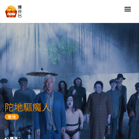
搜尋
全部類型
劇情
喜劇
動作
愛情
歷險
驚慄
恐怖
科幻
奇幻
動畫
家庭
陀地驅魔人
寫實紀錄
罪案
驚慄
歌舞
成人
運動
特別/特輯
導演：