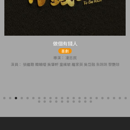
出埃及記
驚慄
導演： 彭浩翔
演員： 任達華 劉心悠 張家輝 邵美琪 溫碧霞