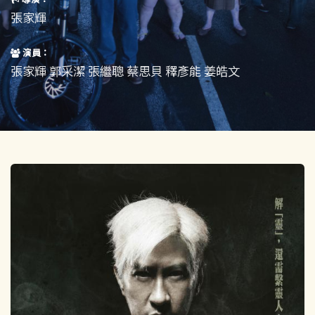
短片
一般
張家輝
其他
演員：
張家輝 郭采潔 張繼聰 蔡思貝 釋彥能 姜皓文