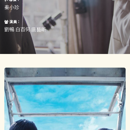
短片
一般
秦小珍
其他
演員：
劉暢 白百何 唐藝昕