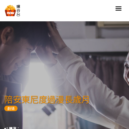
搜尋
全部類型
劇情
喜劇
動作
愛情
歷險
驚慄
恐怖
科幻
奇幻
動畫
家庭
陪安東尼度過漫長歲月
寫實紀錄
罪案
劇情
歌舞
成人
運動
特別/特輯
導演：