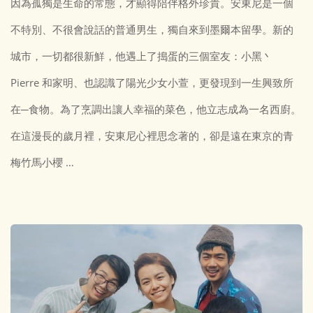
因為孤獨是生命的常態，才顯得陪伴格外珍貴。安東尼是一個
不特別、不很會說話的普通男生，獨自來到墨爾本留學。新的
城市，一切都很新鮮，他遇上了搗蛋的三個室友：小黑丶
Pierre 和家明、也認識了陽光少女小萱，更發現到一生興致所
在─食物。為了烹調出讓人幸福的菜色，他立志成為一名西廚。
在這漫長的歲月裡，安東尼心裡思念著的，卻是遠在東京的青
梅竹馬小櫻 …