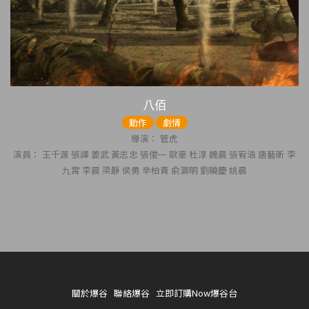
八佰
動作
劇情
導演： 管虎
演員： 王千源 張譯 姜武 黃志忠 張俊一 歐豪 杜淳 魏晨 張宥浩 唐藝昕 李
九霄 李晨 梁靜 侯勇 辛柏青 俞灝明 劉曉慶 姚晨
關於爆谷
聯絡爆谷
立即訂購Now爆谷台