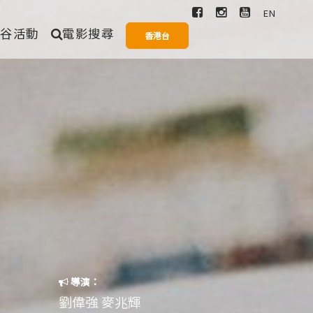
EN
爆谷活動
電影搜尋
香港台
搜尋
愛情
奇幻
歌舞
一般
導演：
劉偉強 麥兆輝