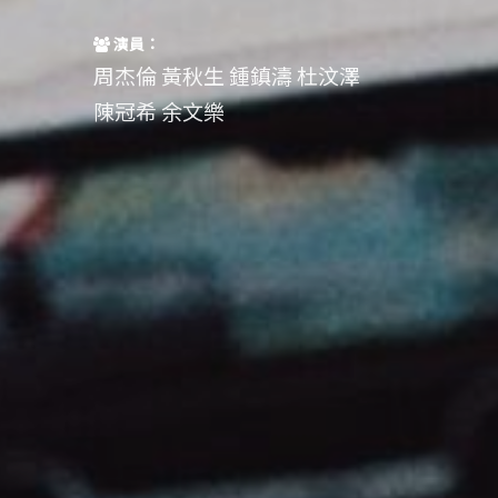
演員：
周杰倫 黃秋生 鍾鎮濤 杜汶澤
陳冠希 余文樂