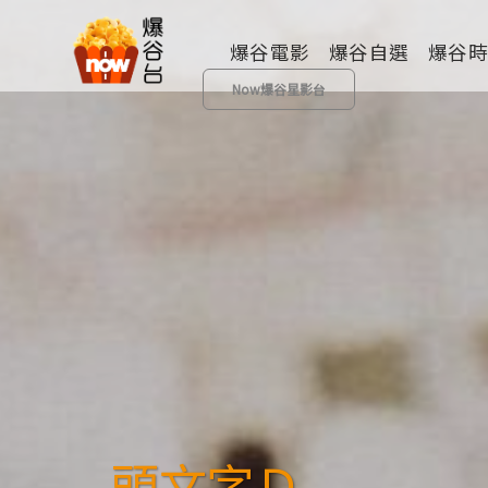
爆谷電影
爆谷自選
爆谷
Now爆谷星影台
全部類型
歷險
動畫
成人
其他
頭文字Ｄ