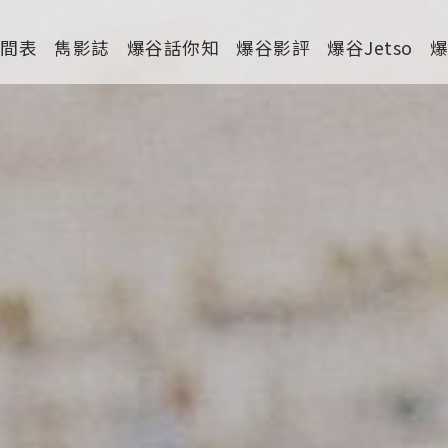
時間表
雋影誌
爆谷話你知
爆谷影評
爆谷Jetso
劇情
喜劇
動作
驚慄
恐怖
科幻
家庭
寫實紀錄
罪案
運動
特別/特輯
短片