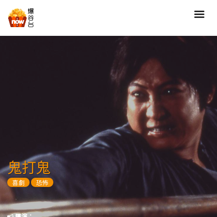
搜尋
全部類型
劇情
喜劇
動作
愛情
歷險
驚慄
恐怖
科幻
奇幻
動畫
家庭
鬼打鬼
寫實紀錄
罪案
喜劇
恐怖
歌舞
成人
運動
特別/特輯
導演：