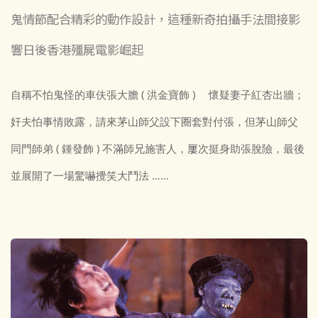
鬼情節配合精彩的動作設計，這種新奇拍攝手法間接影
響日後香港殭屍電影崛起
自稱不怕鬼怪的車伕張大膽 ( 洪金寶飾 ) 懷疑妻子紅杏出牆；
奸夫怕事情敗露，請來茅山師父設下圈套對付張，但茅山師父
同門師弟 ( 鍾發飾 ) 不滿師兄施害人，屢次挺身助張脫險，最後
並展開了一場驚嚇攪笑大鬥法 ……