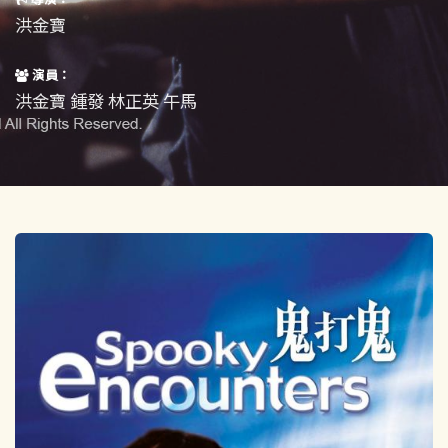
短片
一般
洪金寶
其他
演員：
洪金寶 鍾發 林正英 午馬