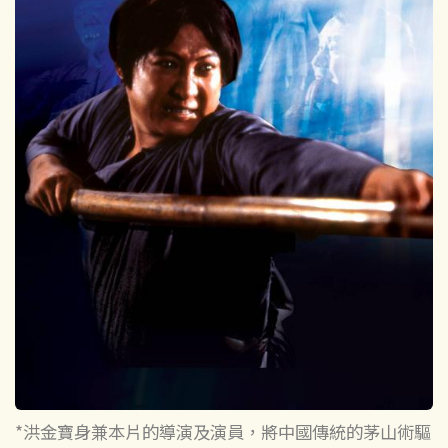
*洪金寶身兼本片的導演及演員，將中國傳統的茅山術驅