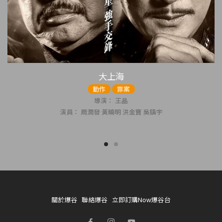
大上海
動作
罪案
導演： 王晶
演員： 周潤發 黃曉明 洪金寶 吳鎮宇
關於爆谷
聯絡爆谷
立即訂購Now爆谷台