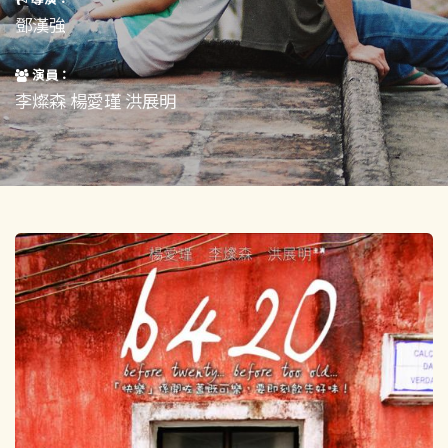
短片
一般
鄧漢強
其他
演員：
李燦森 楊愛瑾 洪展明