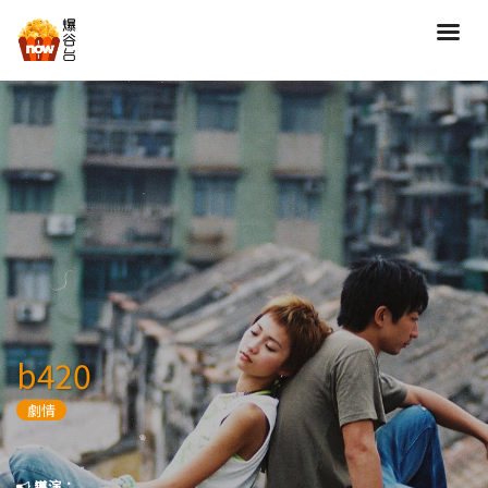
搜尋
全部類型
劇情
喜劇
動作
愛情
歷險
驚慄
恐怖
科幻
奇幻
動畫
家庭
b420
寫實紀錄
罪案
劇情
歌舞
成人
運動
特別/特輯
導演：