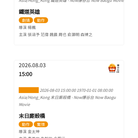
Asia/Hong_Kong
鐵道英雄
-
Now爆谷台 Now Baogu Movie
鐵道英雄
劇情
動作
導演 楊楓
主演 張涵予 范偉 魏晨 周也 俞灝明 森博之
2026.08.03
15:00
加到行事曆
2026-08-03 15:00:00
1970-01-01 08:00:00
Asia/Hong_Kong
末日廝殺橋
-
Now爆谷台 Now Baogu
Movie
末日廝殺橋
動作
驚慄
導演 金太坤