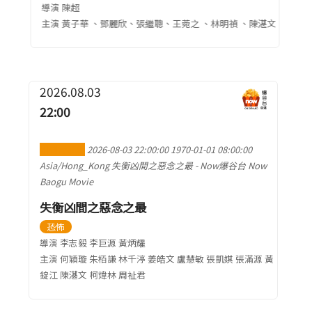
導演 陳超
主演 黃子華 、鄧麗欣、張繼聰、王菀之 、林明禎 、陳湛文
2026.08.03
22:00
加到行事曆
2026-08-03 22:00:00
1970-01-01 08:00:00
Asia/Hong_Kong
失衡凶間之惡念之最
-
Now爆谷台 Now
Baogu Movie
失衡凶間之惡念之最
恐怖
導演 李志毅 李巨源 黃炳耀
主演 何穎璇 朱栢謙 林千渟 姜皓文 盧慧敏 張凱娸 張滿源 黃
錠江 陳湛文 柯煒林 周祉君