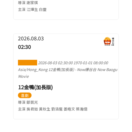
導演 謝家祺
主演 江熚生 白靈
2026.08.03
02:30
加到行事曆
2026-08-03 02:30:00
1970-01-01 08:00:00
Asia/Hong_Kong
12金鴨(加長版)
-
Now爆谷台 Now Baogu
Movie
12金鴨(加長版)
喜劇
導演 鄒凱光
主演 吳君如 黃秋生 劉浩龍 姜皓文 蔡瀚億