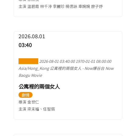
主演 温碧霞 林千渟 李麗珍 楊偲詠 車婉婉 廖子妤
2026.08.01
03:40
加到行事曆
2026-08-01 03:40:00
1970-01-01 08:00:00
Asia/Hong_Kong
公寓裡的兩個女人
-
Now爆谷台 Now
Baogu Movie
公寓裡的兩個女人
劇情
導演 金世仁
主演 梁末福、任智鎬