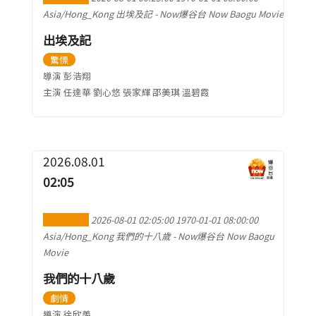
短片
一般
Asia/Hong_Kong
出埃及記
-
Now爆谷台 Now Baogu Movie
其他
出埃及記
驚慄
導演 彭浩翔
主演 任達華 劉心悠 張家輝 邵美琪 溫碧霞
2026.08.01
02:05
加到行事曆
2026-08-01 02:05:00
1970-01-01 08:00:00
Asia/Hong_Kong
我們的十八歲
-
Now爆谷台 Now Baogu
Movie
我們的十八歲
劇情
導演 徐欣羨