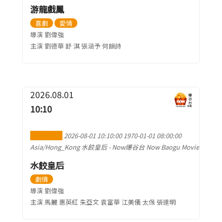
游龍戲鳳
喜劇
愛情
導演 劉偉強
主演 劉德華 舒 淇 張涵予 何韻詩
2026.08.01
10:10
加到行事曆
2026-08-01 10:10:00
1970-01-01 08:00:00
Asia/Hong_Kong
水餃皇后
-
Now爆谷台 Now Baogu Movie
水餃皇后
劇情
導演 劉偉強
主演 馬麗 惠英紅 朱亞文 袁富華 江美儀 太保 張達明