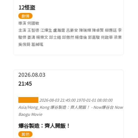
12怪盜
劇情
導演 何國敏
主演 王智德 江熚生 盧瀚霆 呂爵安 陳瑞輝 陳卓賢 柳應廷 李
駿傑 姜濤 楊樂文 邱士縉 邱傲然 楊偉倫 郭嘉駿 何啟華 梁業
吳保錡 葛綽瑤
2026.08.03
21:45
加到行事曆
2026-08-03 21:45:00
1970-01-01 08:00:00
Asia/Hong_Kong
爆谷製造：齊人開飯！
-
Now爆谷台 Now
Baogu Movie
爆谷製造：齊人開飯！
其他