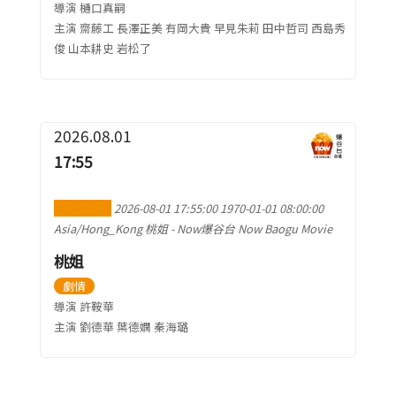
導演 樋口真嗣
主演 齋藤工 長澤正美 有岡大貴 早見朱莉 田中哲司 西島秀
俊 山本耕史 岩松了
2026.08.01
17:55
加到行事曆
2026-08-01 17:55:00
1970-01-01 08:00:00
Asia/Hong_Kong
桃姐
-
Now爆谷台 Now Baogu Movie
桃姐
劇情
導演 許鞍華
主演 劉德華 葉德嫻 秦海璐