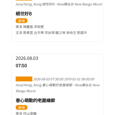
Asia/Hong_Kong
絕世好B
-
Now爆谷台 Now Baogu Movie
絕世好B
愛情
導演 陳慶嘉 梁栢堅
主演 劉青雲 古天樂 梁詠琪 關之琳 張柏芝 劉嘉玲
2026.08.03
07:50
加到行事曆
2026-08-03 07:50:00
1970-01-01 08:00:00
Asia/Hong_Kong
春心萌動的老屋緣廊
-
Now爆谷台 Now
Baogu Movie
春心萌動的老屋緣廊
劇情
導演 狩山俊輔