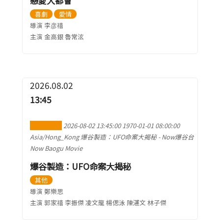
戀愛大都會
喜劇
愛情
導演 李彦禧
主演 金高銀 魯常泫
2026.08.02
13:45
加到行事曆
2026-08-02 13:45:00
1970-01-01 08:00:00
Asia/Hong_Kong
爆谷製造：UFO命案大揭秘
-
Now爆谷台
Now Baogu Movie
爆谷製造：UFO命案大揭秘
其他
導演 鄭樂思
主演 郭家禧 李振傑 凌文龍 楊偲泳 陳湛文 林子傑