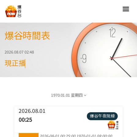
爆谷時間表
搜尋
全部類型
劇情
2026.08.07 02:48
喜劇
動作
現正播映：超意神探
愛情
歷險
驚慄
恐怖
科幻
奇幻
1970.01.01 星期四
動畫
家庭
寫實紀錄
罪案
2026.08.01
爆谷午夜院線
00:25
歌舞
成人
運動
特別/特輯
加到行事曆
2026-08-01 00:25:00
1970-01-01 08:00:00