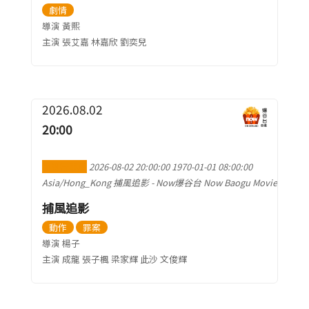
劇情
導演 黃熙
主演 張艾嘉 林嘉欣 劉奕兒
2026.08.02
20:00
加到行事曆
2026-08-02 20:00:00
1970-01-01 08:00:00
Asia/Hong_Kong
捕風追影
-
Now爆谷台 Now Baogu Movie
捕風追影
動作
罪案
導演 楊子
主演 成龍 張子楓 梁家輝 此沙 文俊輝