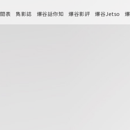
時間表
雋影誌
爆谷話你知
爆谷影評
爆谷Jetso
劇情
喜劇
動作
驚慄
恐怖
科幻
家庭
寫實紀錄
罪案
運動
特別/特輯
短片