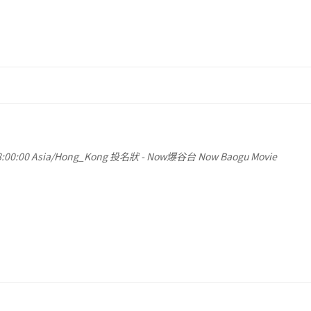
:00:00
Asia/Hong_Kong
投名狀
-
Now爆谷台 Now Baogu Movie