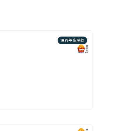
爆谷午夜院線