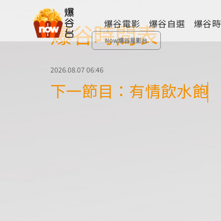
爆谷電影
爆谷自選
爆谷
爆谷時間表
Now爆谷星影台
2026.08.07 06:46
下一節目：有情飲水飽
全部類型
歷險
動畫
成人
其他