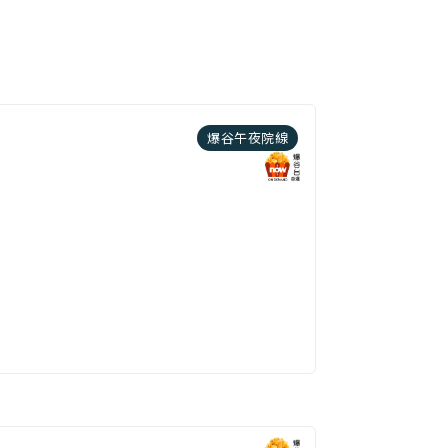
爆谷午夜院線