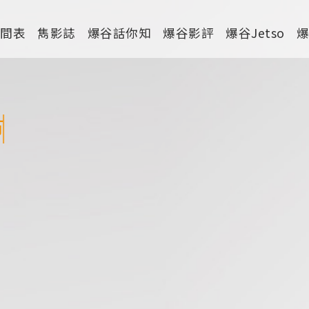
時間表
雋影誌
爆谷話你知
爆谷影評
爆谷Jetso
劇情
喜劇
動作
驚慄
恐怖
科幻
家庭
寫實紀錄
罪案
運動
特別/特輯
短片