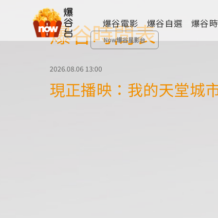
爆谷電影
爆谷自選
爆谷
爆谷時間表
Now爆谷星影台
2026.08.06 13:00
現正播映：我的天
全部類型
歷險
動畫
成人
其他