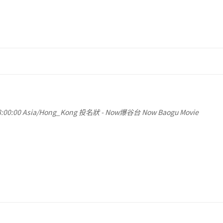
:00:00
Asia/Hong_Kong
投名狀
-
Now爆谷台 Now Baogu Movie