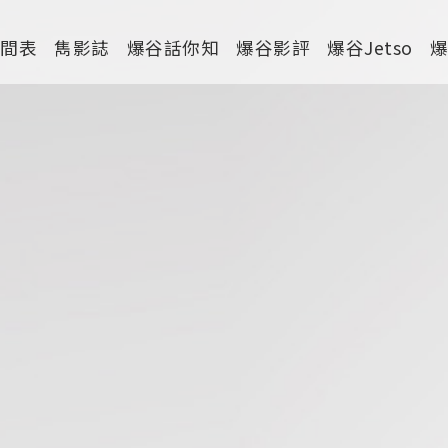
時間表
雋影誌
爆谷話你知
爆谷影評
爆谷Jetso
市
劇情
喜劇
動作
驚慄
恐怖
科幻
家庭
寫實紀錄
罪案
運動
特別/特輯
短片