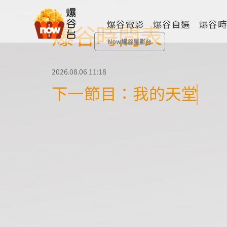
爆谷電影
爆谷自選
爆谷
爆谷時間表
Now爆谷星影台
2026.08.06 11:18
下一節目：我的天堂城
全部類型
歷險
動畫
成人
其他