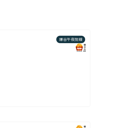
爆谷午夜院線