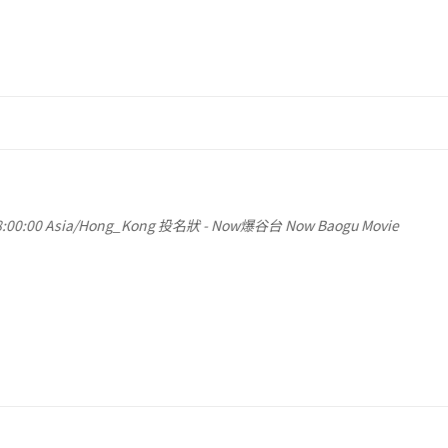
:00:00
Asia/Hong_Kong
投名狀
-
Now爆谷台 Now Baogu Movie