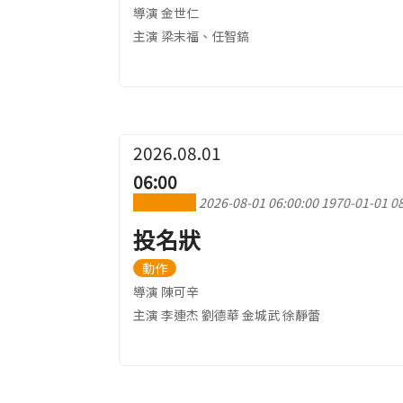
導演 金世仁
主演 梁末福、任智鎬
2026.08.01
06:00
加到行事曆
2026-08-01 06:00:00
1970-01-01 08
投名狀
動作
導演 陳可辛
主演 李連杰 劉德華 金城武 徐靜蕾