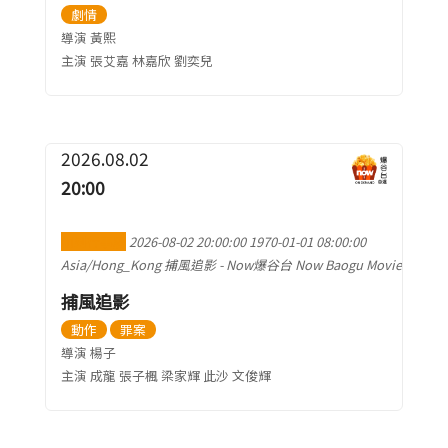
劇情
導演 黃熙
主演 張艾嘉 林嘉欣 劉奕兒
2026.08.02
20:00
加到行事曆
2026-08-02 20:00:00
1970-01-01 08:00:00
Asia/Hong_Kong
捕風追影
-
Now爆谷台 Now Baogu Movie
捕風追影
動作
罪案
導演 楊子
主演 成龍 張子楓 梁家輝 此沙 文俊輝