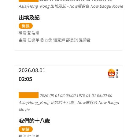
短片
一般
Asia/Hong_Kong
出埃及記
-
Now爆谷台 Now Baogu Movie
其他
出埃及記
驚慄
導演 彭浩翔
主演 任達華 劉心悠 張家輝 邵美琪 溫碧霞
2026.08.01
02:05
加到行事曆
2026-08-01 02:05:00
1970-01-01 08:00:00
Asia/Hong_Kong
我們的十八歲
-
Now爆谷台 Now Baogu
Movie
我們的十八歲
劇情
導演 徐欣羨