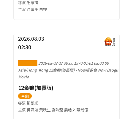
導演 謝家祺
主演 江熚生 白靈
2026.08.03
02:30
加到行事曆
2026-08-03 02:30:00
1970-01-01 08:00:00
Asia/Hong_Kong
12金鴨(加長版)
-
Now爆谷台 Now Baogu
Movie
12金鴨(加長版)
喜劇
導演 鄒凱光
主演 吳君如 黃秋生 劉浩龍 姜皓文 蔡瀚億