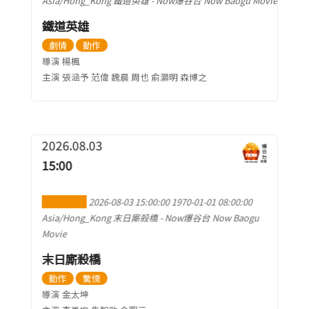
Asia/Hong_Kong
鐵道英雄
-
Now爆谷台 Now Baogu Movie
鐵道英雄
劇情
動作
導演 楊楓
主演 張涵予 范偉 魏晨 周也 俞灝明 森博之
2026.08.03
15:00
加到行事曆
2026-08-03 15:00:00
1970-01-01 08:00:00
Asia/Hong_Kong
末日廝殺橋
-
Now爆谷台 Now Baogu
Movie
末日廝殺橋
動作
驚慄
導演 金太坤