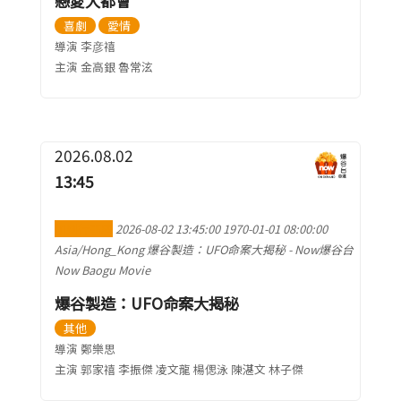
戀愛大都會
喜劇
愛情
導演 李彦禧
主演 金高銀 魯常泫
2026.08.02
13:45
加到行事曆
2026-08-02 13:45:00
1970-01-01 08:00:00
Asia/Hong_Kong
爆谷製造：UFO命案大揭秘
-
Now爆谷台
Now Baogu Movie
爆谷製造：UFO命案大揭秘
其他
導演 鄭樂思
主演 郭家禧 李振傑 凌文龍 楊偲泳 陳湛文 林子傑