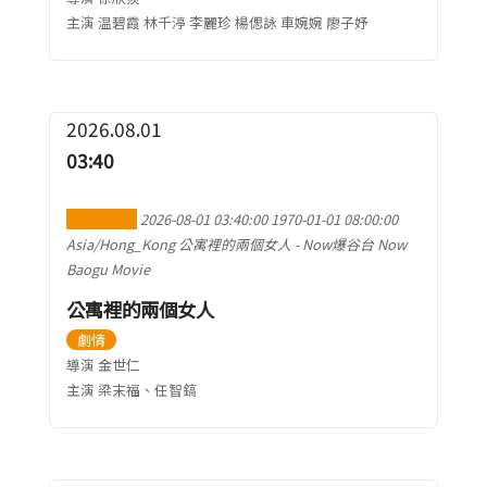
主演 温碧霞 林千渟 李麗珍 楊偲詠 車婉婉 廖子妤
2026.08.01
03:40
加到行事曆
2026-08-01 03:40:00
1970-01-01 08:00:00
Asia/Hong_Kong
公寓裡的兩個女人
-
Now爆谷台 Now
Baogu Movie
公寓裡的兩個女人
劇情
導演 金世仁
主演 梁末福、任智鎬