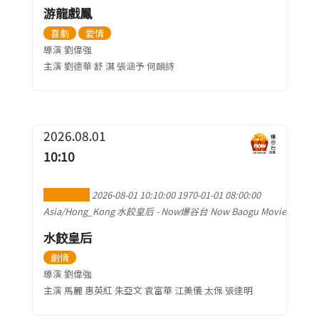
游龍戲鳳
喜劇
愛情
導演 劉偉強
主演 劉德華 舒 淇 張涵予 何韻詩
2026.08.01
10:10
加到行事曆
2026-08-01 10:10:00
1970-01-01 08:00:00
Asia/Hong_Kong
水餃皇后
-
Now爆谷台 Now Baogu Movie
水餃皇后
劇情
導演 劉偉強
主演 馬麗 惠英紅 朱亞文 袁富華 江美儀 太保 張達明