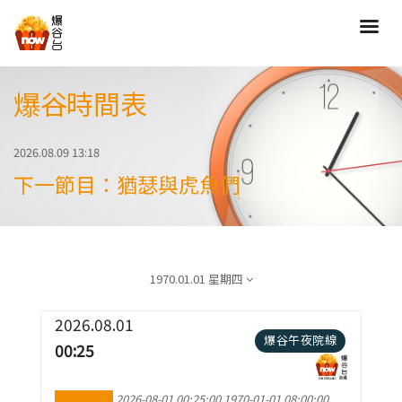
爆谷時間表
搜尋
全部類型
劇情
2026.08.09 13:18
喜劇
動作
下一節目：猶瑟與虎魚們
愛情
歷險
驚慄
恐怖
科幻
奇幻
1970.01.01 星期四
動畫
家庭
寫實紀錄
罪案
2026.08.01
爆谷午夜院線
00:25
歌舞
成人
運動
特別/特輯
加到行事曆
2026-08-01 00:25:00
1970-01-01 08:00:00