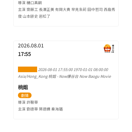
導演 樋口真嗣
主演 齋藤工 長澤正美 有岡大貴 早見朱莉 田中哲司 西島秀
俊 山本耕史 岩松了
2026.08.01
17:55
加到行事曆
2026-08-01 17:55:00
1970-01-01 08:00:00
Asia/Hong_Kong
桃姐
-
Now爆谷台 Now Baogu Movie
桃姐
劇情
導演 許鞍華
主演 劉德華 葉德嫻 秦海璐