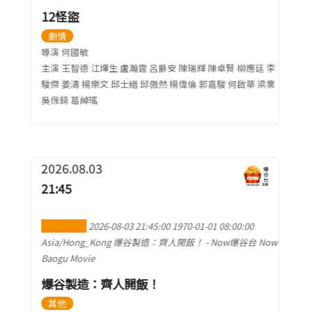
12怪盜
劇情
導演 何國敏
主演 王智德 江熚生 盧瀚霆 呂爵安 陳瑞輝 陳卓賢 柳應廷 李
駿傑 姜濤 楊樂文 邱士縉 邱傲然 楊偉倫 郭嘉駿 何啟華 梁業
吳保錡 葛綽瑤
2026.08.03
21:45
加到行事曆
2026-08-03 21:45:00
1970-01-01 08:00:00
Asia/Hong_Kong
爆谷製造：齊人開飯！
-
Now爆谷台 Now
Baogu Movie
爆谷製造：齊人開飯！
其他