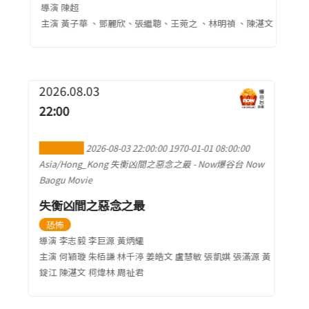
導演 陳超
主演 黃子華 、鄧麗欣、張繼聰、王菀之 、林明禎 、陳湛文
2026.08.03
22:00
加到行事曆
2026-08-03 22:00:00
1970-01-01 08:00:00
Asia/Hong_Kong
失衡凶間之惡念之最
-
Now爆谷台 Now
Baogu Movie
失衡凶間之惡念之最
恐怖
導演 李志毅 李巨源 黃炳耀
主演 何穎璇 朱栢謙 林千渟 姜皓文 盧慧敏 張凱娸 張滿源 黃
錠江 陳湛文 柯煒林 周祉君