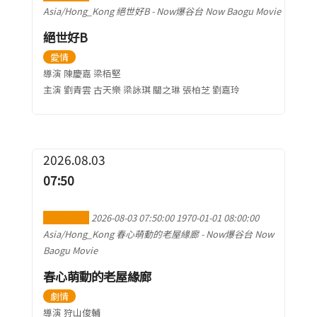
Asia/Hong_Kong
絕世好B
-
Now爆谷台 Now Baogu Movie
絕世好B
愛情
導演 陳慶嘉 梁栢堅
主演 劉青雲 古天樂 梁詠琪 關之琳 張柏芝 劉嘉玲
2026.08.03
07:50
加到行事曆
2026-08-03 07:50:00
1970-01-01 08:00:00
Asia/Hong_Kong
春心萌動的老屋緣廊
-
Now爆谷台 Now
Baogu Movie
春心萌動的老屋緣廊
劇情
導演 狩山俊輔