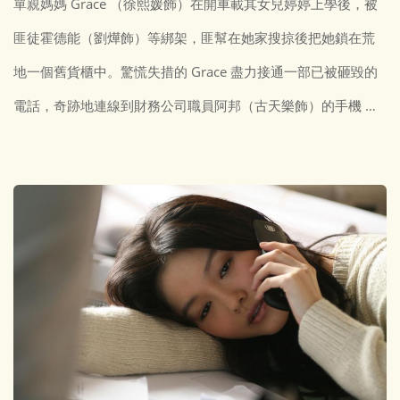
單親媽媽 Grace （徐熙媛飾）在開車載其女兒婷婷上學後，被
匪徒霍德能（劉燁飾）等綁架，匪幫在她家搜掠後把她鎖在荒
地一個舊貨櫃中。驚慌失措的 Grace 盡力接通一部已被砸毀的
電話，奇跡地連線到財務公司職員阿邦（古天樂飾）的手機 …