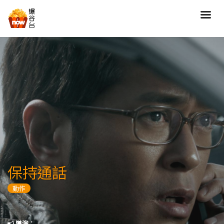
搜尋
全部類型
劇情
喜劇
動作
愛情
歷險
驚慄
恐怖
科幻
奇幻
動畫
家庭
保持通話
寫實紀錄
罪案
動作
歌舞
成人
運動
特別/特輯
導演：