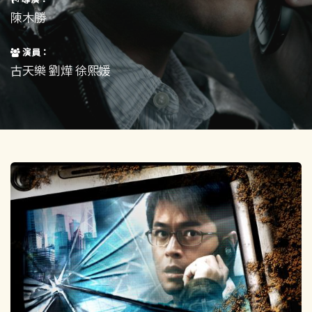
短片
一般
陳木勝
其他
演員：
古天樂 劉燁 徐熙媛