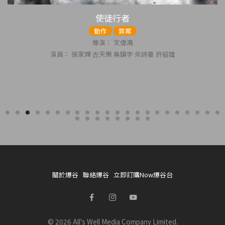
劍雨
動作
導演： 蘇照彬
演員： 楊紫瓊、鄭雨盛、徐熙媛、余文樂
關於爆谷
聯絡爆谷
立即訂購Now爆谷台
© 2026 All's Well Media Company Limited.