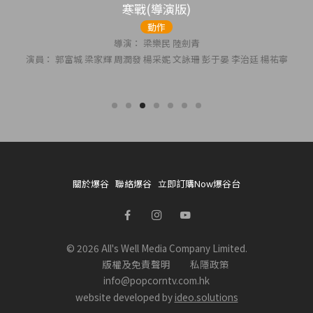
寒戰(導演版)
動作
導演： 梁樂民 陸劍青
演員： 郭富城 梁家輝 周潤發 楊采妮 文詠珊 彭于晏 李治廷 楊祐寧
關於爆谷
聯絡爆谷
立即訂購Now爆谷台
© 2026 All's Well Media Company Limited.
版權及免責聲明
私隱政策
info@popcorntv.com.hk
website developed by
ideo.solutions