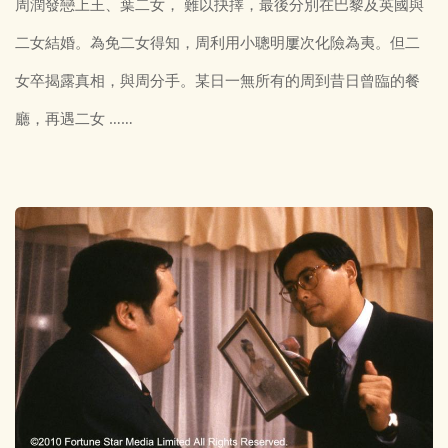
周潤發戀上王、葉二女， 難以抉擇，最後分別在巴黎及英國與
二女結婚。為免二女得知，周利用小聰明屢次化險為夷。但二
女卒揭露真相，與周分手。某日一無所有的周到昔日曾臨的餐
廳，再遇二女 ……