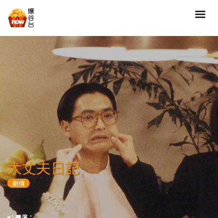
搜尋
全部類型
劇情
喜劇
動作
愛情
歷險
驚慄
恐怖
科幻
奇幻
動畫
家庭
大丈夫日記
寫實紀錄
罪案
劇情
歌舞
成人
運動
特別/特輯
導演：