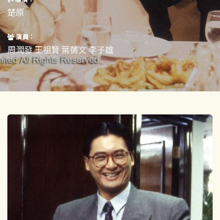
短片
一般
楚原
其他
演員：
周潤發 王祖賢 葉蒨文 李子雄