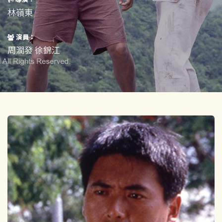
短片
一般
林嶺東
其他
演員：
周潤發 徐錦江