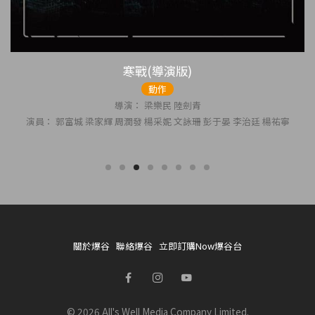
寒戰(導演版)
動作
導演： 梁樂民 陸劍青
演員： 郭富城 梁家輝 周潤發 楊采妮 文詠珊 彭于晏 李治廷 楊祐寧
關於爆谷
聯絡爆谷
立即訂購Now爆谷台
© 2026 All's Well Media Company Limited.