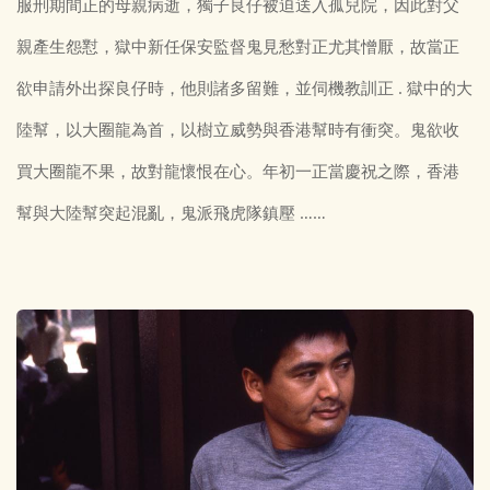
服刑期間正的母親病逝，獨子良仔被迫送入孤兒院，因此對父
親產生怨懟，獄中新任保安監督鬼見愁對正尤其憎厭，故當正
欲申請外出探良仔時，他則諸多留難，並伺機教訓正 . 獄中的大
陸幫，以大圈龍為首，以樹立威勢與香港幫時有衝突。鬼欲收
買大圈龍不果，故對龍懷恨在心。年初一正當慶祝之際，香港
幫與大陸幫突起混亂，鬼派飛虎隊鎮壓 ……