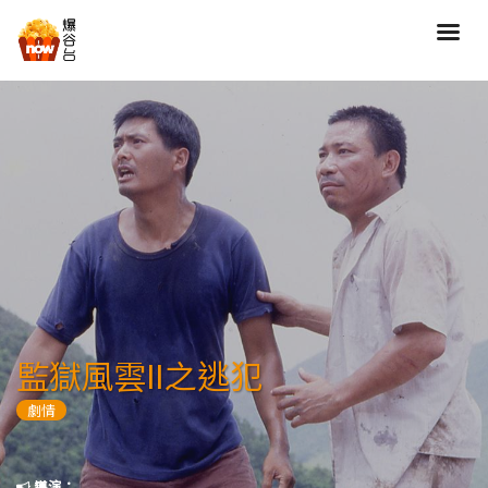
搜尋
全部類型
劇情
喜劇
動作
愛情
歷險
驚慄
恐怖
科幻
奇幻
動畫
家庭
監獄風雲II之逃犯
寫實紀錄
罪案
劇情
歌舞
成人
運動
特別/特輯
導演：