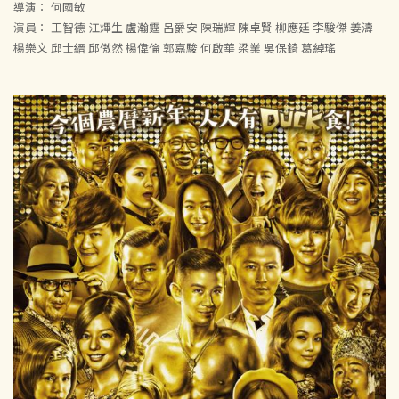
導演： 何國敏
演員： 王智德 江熚生 盧瀚霆 呂爵安 陳瑞輝 陳卓賢 柳應廷 李駿傑 姜濤
楊樂文 邱士縉 邱傲然 楊偉倫 郭嘉駿 何啟華 梁業 吳保錡 葛綽瑤