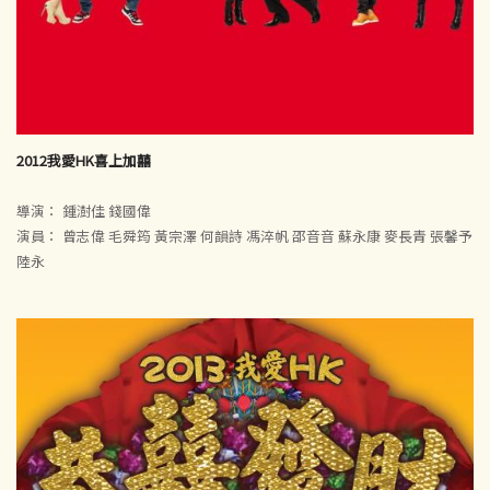
2012我愛HK喜上加囍
導演： 鍾澍佳 錢國偉
演員： 曾志偉 毛舜筠 黃宗澤 何韻詩 馮淬帆 邵音音 蘇永康 麥長青 張馨予
陸永