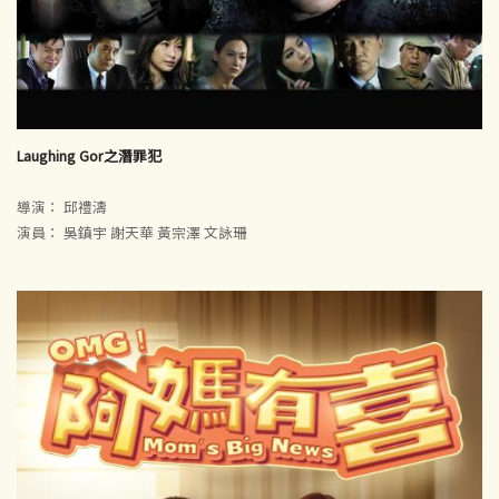
Laughing Gor之潛罪犯
導演： 邱禮濤
演員： 吳鎮宇 謝天華 黃宗澤 文詠珊