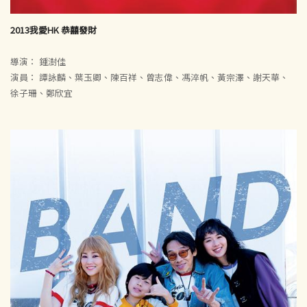
2013我愛HK 恭囍發財
導演： 鍾澍佳
演員： 譚詠麟、葉玉卿、陳百祥、曾志偉、馮淬帆、黃宗澤、謝天華、
徐子珊、鄭欣宜