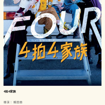
4拍4家族
導演： 賴恩慈