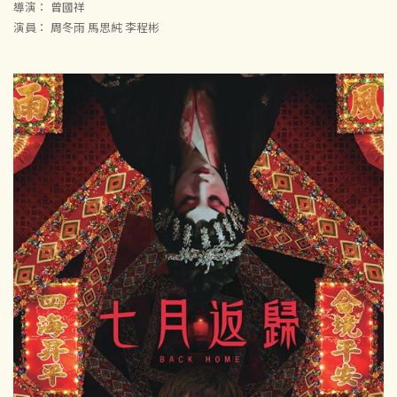
導演： 曾國祥
演員： 周冬雨 馬思純 李程彬