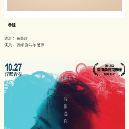
一秒鐘
導演： 張藝謀
演員： 張譯 劉浩存 范偉