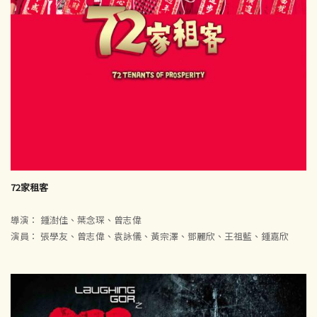
72家租客
導演： 鍾澍佳、葉念琛、曾志偉
演員： 張學友、曾志偉、袁詠儀、黃宗澤、鄧麗欣、王祖藍、鍾嘉欣