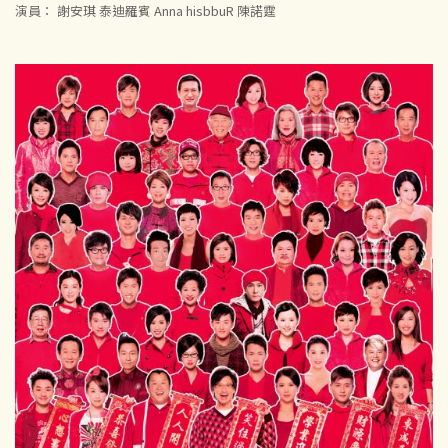
演員： 謝安琪 泰迪羅賓 Anna hisbbuR 陳諾霆