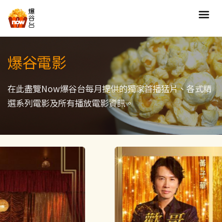
搜尋
爆谷電影
全部類型
劇情
喜劇
動作
在此盡覽Now爆谷台每月提供的獨家首播猛片、各式精
選系列電影及所有播放電影資訊。
愛情
歷險
驚慄
恐怖
科幻
奇幻
動畫
家庭
寫實紀錄
罪案
歌舞
成人
運動
特別/特輯