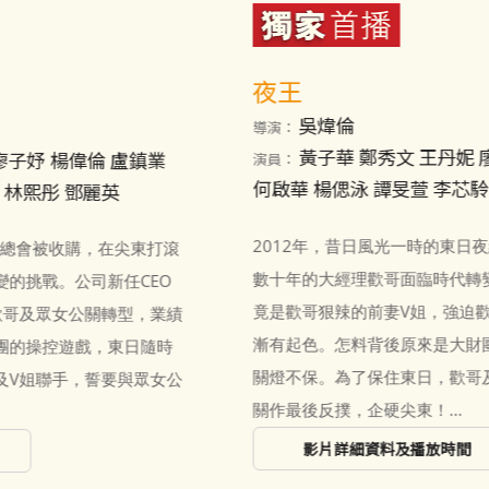
逆轉上半場
黃柏基
導演：
梁詠琪 陳湛文 凌文龍 梁雍婷 朱栢康 林諾 陳
演員：
諾霆 周衹月
滾
如果人生是一場足球賽，她的上半場絕對是勝利的一方。
在商界風光一時的方希文，因投資失誤一夜破產，被迫由
績
深水灣搬到深水埗寄住在表舅父曾凡家，與表舅母何靜及
表妹曾芷盈同住，希文懇求前下屬林立品給予機會發展搏
公
反彈，為替富二代客戶聶睿智完成任務，希文找其表妹及
朋友仔林友、OK仔、肥B和阿倫，籌組一隊小孩基層足球
隊，找來前港隊成員胡肇豪執教，球隊面臨與富豪孫仔的
精英隊伍對決，希文決定要用她的下半場去改寫小孩的上