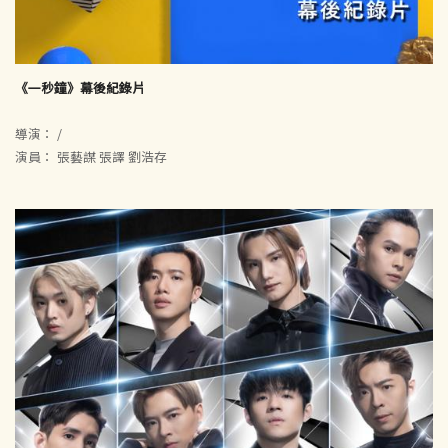
《一秒鐘》幕後紀錄片
導演： /
演員： 張藝謀 張譯 劉浩存