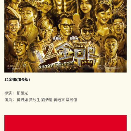
12金鴨(加長版)
導演： 鄒凱光
演員： 吳君如 黃秋生 劉浩龍 姜皓文 蔡瀚億