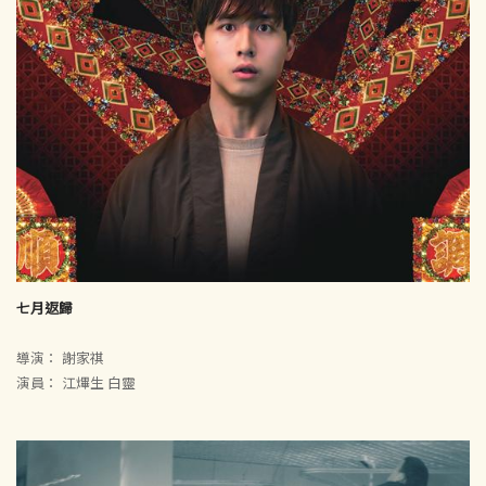
七月返歸
導演： 謝家祺
演員： 江熚生 白靈