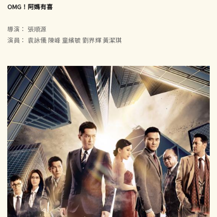
OMG！阿媽有喜
導演： 張順源
演員： 袁詠儀 陳峰 童繽毓 劉界輝 黃潔琪