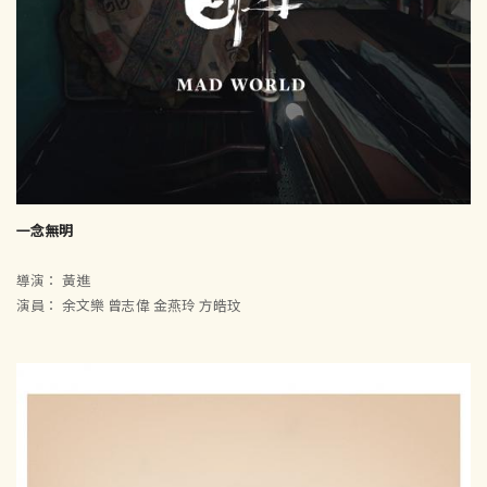
一念無明
導演： 黃進
演員： 余文樂 曾志偉 金燕玲 方皓玟