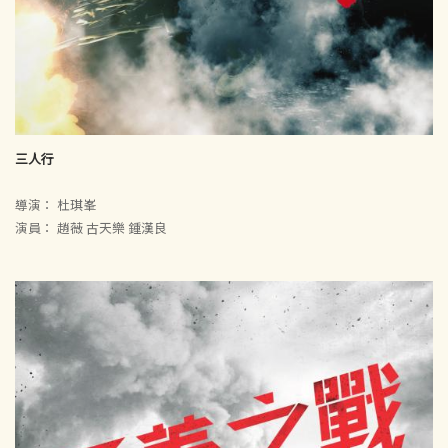
三人行
導演： 杜琪峯
演員： 趙薇 古天樂 鍾漢良